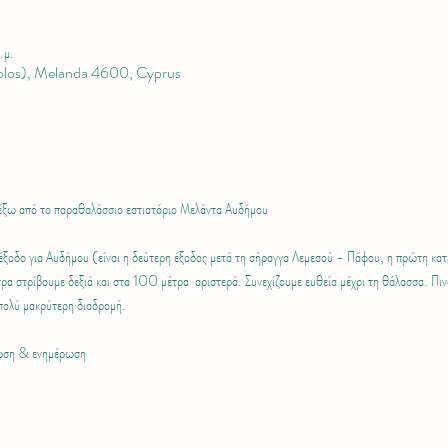
.μ.
olos), Melanda 4600, Cyprus
έξω από το παραθαλάσσιο εστιατόριο Μελάντα Αυδήμου
 έξοδο για Αυδήμου (είναι η δεύτερη έξοδος μετά τη σήραγγα Λεμεσού - Πάφου, η πρώτη κα
 στρίβουμε δεξιά και στα 100 μέτρα  αριστερά. Συνεχίζουμε ευθεία μέχρι τη θάλασσα. Πιν
πολύ μακρύτερη διαδρομή.
ρωση & ενημέρωση