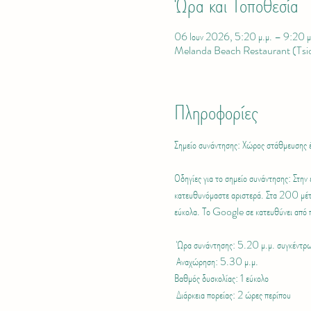
Ώρα και Τοποθεσία
06 Ιουν 2026, 5:20 μ.μ. – 9:20 μ
Melanda Beach Restaurant (Tsi
Πληροφορίες
Σημείο συνάντησης: Χώρος στάθμευσης 
Οδηγίες για το σημείο συνάντησης: Στην
κατευθυνόμαστε αριστερά. Στα 200 μέτρα
εύκολα. Το Google σε κατευθύνει από 
 Ώρα συνάντησης: 5.20 μ.μ. συγκέντ
 Αναχώρηση: 5.30 μ.μ. 
Βαθμός δυσκολίας: 1 εύκολο
 Διάρκεια πορείας: 2 ώρες περίπου