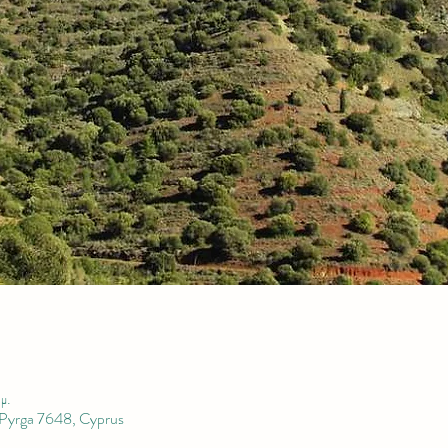
μ.
 Pyrga 7648, Cyprus