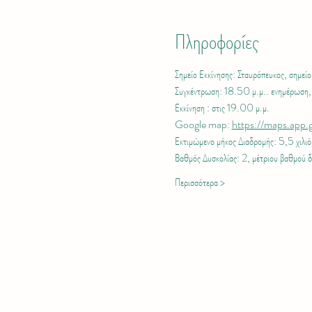
Πληροφορίες
Σημείο Εκκίνησης: Σταυρόπευκος, σημείο
Συγκέντρωση: 18.50 μ.μ.. ενημέρωση, 
Εκκίνηση : στις 19.00 μ.μ.
Google map: 
https://maps.ap
Εκτιμώμενο μήκος Διαδρομής: 5,5 χιλιόμ
Βαθμός Δυσκολίας: 2, μέτριου βαθμού 
Περισσότερα >