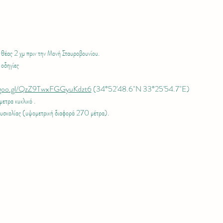
 θέας 2 χμ πριν την Μονή Σταυροβουνίου.
οδηγίες
p.goo.gl/QzZ9TwxFGGyuKdzt6
 (34°52'48.6"N 33°25'54.7"E)
ετρα κυκλικό .
δυσκολίας (υψομετρική διαφορά 270 μέτρα).