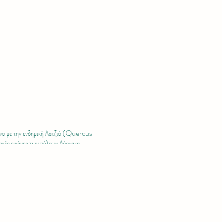
μμένο με την ενδημική Λατζιά (Quercus
ακές εικόνες των πόλεων Λάρνακα,
ύνια πεζοπορίας • Μπάρες ενεργείας ή