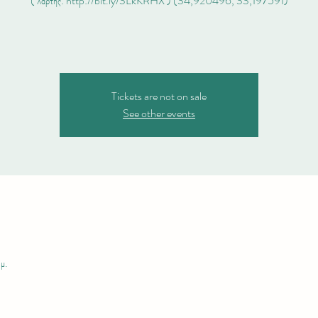
( Χάρτης: http://bit.ly/3LkKRHX ) (34,920496, 33,197591)
Tickets are not on sale
See other events
μ.