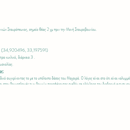
ονιών Σταυρόπευκος, σημείο θέας 2 χμ πριν την Μονή Σταυροβουνίου.
 (34,920496, 33,197591)
ρα κυκλικό, διάρκεια 3 .
υσκολίας.
ος:
ναδικό συγκρίνοντας το με το υπόλοιπο δάσος του Μαχαιρά. Ο λόγος είναι στο ότι είναι καλυ
ται στην βουνοπλαγιές των βουνών προσφέροντας σχεδόν σε ολόκληρη την διαδρομή εντυπωσι
νδρέας (99470907).
ακρύ παντελόνι • Παπούτσια πεζοπορίας • Ρουχισμός αναλόγως καιρικών συνθήκων • Μπαστο
ουλάχιστον 1 λίτρο νερό