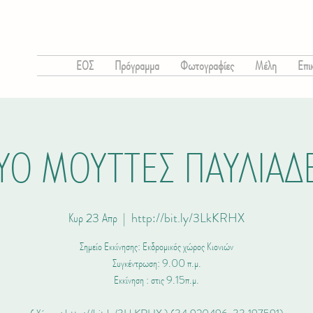
ΕΟΣ
Πρόγραμμα
Φωτογραφίες
Μέλη
Επι
ΥΟ ΜΟΥΤΤΕΣ ΠΑΥΛΙΑΔ
Κυρ 23 Απρ
  |  
http://bit.ly/3LkKRHX
Σημείο Εκκίνησης: Εκδρομικός χώρος Κιονιών
Συγκέντρωση: 9.00 π.μ.
Εκκίνηση : στις 9.15π.μ.