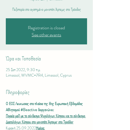
Πεζοπορία στο αγαπημένο μονοπάτι Άρτεμις στο Τρόοδος
Registration is closed
See other events
Ώρα και Τοποθεσία
25 Σεπ 2022, 9:30 π.μ.
Limassol, WVMC+7R4, Limassol, Cyprus
Πληροφορίες
Ο ΕΟΣ Λευκωσιας στα πλαίσια της 8ης Ευρωπαική Εβδομάδας 
Αθλητισμού 
#Beactive
 διοργανώνει: 
Πορεία μαζί με το σύνδεσμο Ψυχολόγων Κύπρου και το σύνδεσμο 
Διαιτολόγων Κύπρου στο μονοπάτι Άρτεμις στο Τροόδος
Κυριακή 25.09.2022
Ημέρα: