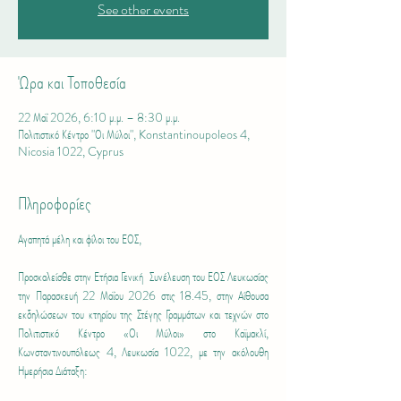
See other events
Ώρα και Τοποθεσία
22 Μαΐ 2026, 6:10 μ.μ. – 8:30 μ.μ.
Πολιτιστικό Κέντρο "Οι Μύλοι", Konstantinoupoleos 4,
Nicosia 1022, Cyprus
Πληροφορίες
Αγαπητά μέλη και φίλοι του ΕΟΣ,
Προσκαλείσθε στην Ετήσια Γενική  Συνέλευση του ΕΟΣ Λευκωσίας 
την Παρασκευή 22 Μαΐου 2026 στις 18.45, στην Αίθουσα 
εκδηλώσεων του κτηρίου της Στέγης Γραμμάτων και τεχνών στο 
Πολιτιστικό Κέντρο «Οι Μύλοι» στο Καϊμακλί, 
Κωνσταντινουπόλεως 4, Λευκωσία 1022, με την ακόλουθη 
Ημερήσια Διάταξη: