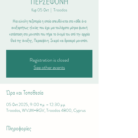
ΠΕΡΣΕΦΟΝΗ
Κυρ 05 Οκτ
  |  
Troodos
Μια εύκολη πεζοπορία η οποία απευθύνεται στο κάθε ένα
ανεξαρτήτως ηλικίας που έχει μια τουλάχιστο μέτρια φυσική
κατάσταση στο μονοπάτι που πήρε το όνομά του από την αρχαία
Θεά της άνοιξης, Περσεφόνη. Σκιερό και δροσερό μονοπάτι.
Registration is closed
See other events
Ώρα και Τοποθεσία
05 Οκτ 2025, 9:00 π.μ. – 12:30 μ.μ.
Troodos, WVJM+8GV, Troodos 4800, Cyprus
Πληροφορίες