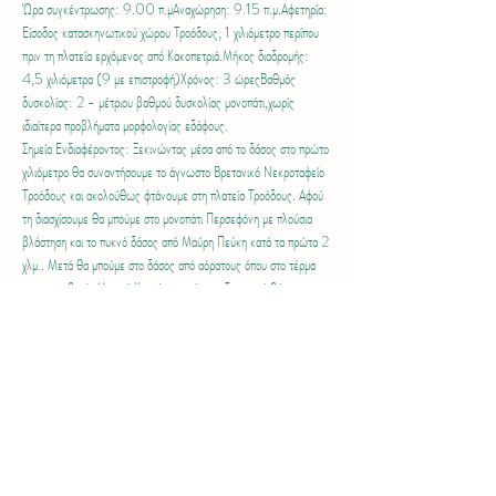
Ώρα συγκέντρωσης: 9.00 π.μΑναχώρηση: 9.15 π.μ.Αφετηρία: 
Είσοδος κατασκηνωτικού χώρου Τροόδους, 1 χιλιόμετρο περίπου 
πριν τη πλατεία ερχόμενος από Κακοπετριά.Μήκος διαδρομής: 
4,5 χιλιόμετρα (9 με επιστροφή)Χρόνος: 3 ώρεςΒαθμός 
δυσκολίας: 2 - μέτριου βαθμού δυσκολίας μονοπάτι,χωρίς 
ιδιαίτερα προβλήματα μορφολογίας εδάφους.
Σημεία Ενδιαφέροντος: Ξεκινώντας μέσα από το δάσος στο πρώτο 
χιλιόμετρο θα συναντήσουμε το άγνωστο Βρετανικό Νεκροταφείο 
Τροόδους και ακολούθως φτάνουμε στη πλατεία Τροόδους. Αφού 
τη διασχίσουμε θα μπούμε στο μονοπάτι Περσεφόνη με πλούσια 
βλάστηση και το πυκνό δάσος από Μαύρη Πεύκη κατά τα πρώτα 2 
χλμ.. Μετά θα μπούμε στο δάσος από αόρατους όπου στο τέρμα 
στην τοποθεσία Μακριά Κοντάρκα υπάρχει εξαιρετική θέα.
Επιστρέφουμε από την ίδια διαδρομή και όσοι επιθυμούμε πάμε 
Κυπερούντα, στο φεστιβάλ μήλου.
Συντονιστής: Κώστας τηλ. 99563043
ΟΔΗΓΙΕΣ
Περισσότερα >