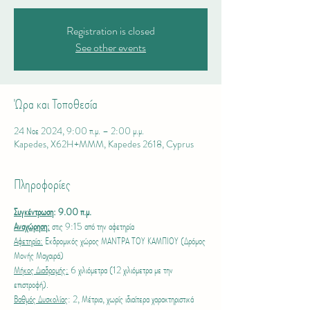
Registration is closed
See other events
Ώρα και Τοποθεσία
24 Νοε 2024, 9:00 π.μ. – 2:00 μ.μ.
Kapedes, X62H+MMM, Kapedes 2618, Cyprus
Πληροφορίες
Συγκέντρωση
: 9.00 π.μ.
Αναχώρηση:
 στις 9:15 από την αφετηρία
Αφετηρία:
 Εκδρομικός χώρος ΜΑΝΤΡΑ ΤΟΥ ΚΑΜΠΙΟΥ (Δρόμος 
Μονής Μαχαιρά)
Μήκος Διαδρομής:
 6 χιλιόμετρα (12 χιλιόμετρα με την 
επιστροφή).
Βαθμός Δυσκολίας
: 2, Μέτρια, χωρίς ιδιαίτερα χαρακτηριστικά 