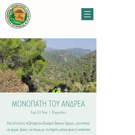
ΜΟΝΟΠΑΤΗ ΤΟΥ ΑΝΔΡΕΑ
Κυρ 24 Νοε
  |  
Kapedes
Μια αλλιώτικη πεζοπορία συνδυασμού δασικού δρόμου, μονοπατιού
και άγριας φύσης για άτομα με τουλάχιστο μέτρια φυσική κατάσταση