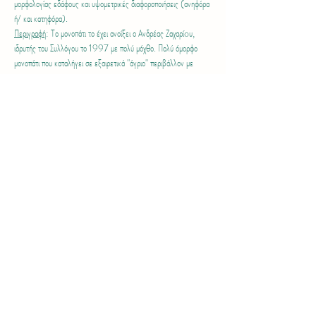
μορφολογίας εδάφους και υψομετρικές διαφοροποιήσεις (ανηφόρα 
ή/ και κατηφόρα).
Περιγραφή
: Το μονοπάτι το έχει ανοίξει ο Ανδρέας Ζαχαρίoυ, 
ιδρυτής του Συλλόγου το 1997 με πολύ μόχθο. Πολύ όμορφο 
μονοπάτι που καταλήγει σε εξαιρετικά "άγριο" περιβάλλον με 
μικρούς καταρράκτες εάν τρέχει ο ποταμός. Η πορεία μέχρι τη 
αρχή του μονοπατιού θα είναι σε δασικό δρόμο, περίπου 3 
χιλιομέτρων.
Περισσότερα >
Share