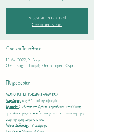
Registration is closed
See other events
Ώρα και Τοποθεσία
13 Μαρ 2022, 9:15 π.μ.
Germasogeia, Ποταμιάς, Germasogeia, Cyprus
Πληροφορίες
ΜΟΝΟΠΑΤΙ ΚΥΠΑΡΙΣΣΙΑ (ΓΡΑΜΜΙΚΟ)
Αναχώρηση:
 στις 9.15 από την αφετηρία
Αφετηρία: 
Συνάντηση στο Φράκτη Γερμασόγειας, κατεύθυνση 
προς Φοινικάρια, από εκεί θα συνεχίσουμε με τα αυτοκίνητα μας 
μέχρι την αρχή του μονοπατιού.
Μήκος Διαδρομής:
 13 χιλιόμετρα 
Εκτιμώμενη Διάρκεια: 
4 ώρες