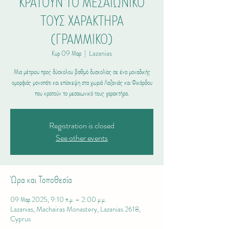
ΚΡΑΤΟΥΝ ΤΟ ΜΕΣΑΙΩΝΙΚΟ
ΤΟΥΣ ΧΑΡΑΚΤΗΡΑ
(ΓΡΑΜΜΙΚΟ)
Κυρ 09 Μαρ
  |  
Lazanias
Μια μέτριου προς δύσκολου βαθμό δυσκολίας σε ένα μοναδικής
ομορφιάς μονοπάτι και επίσκεψη στα χωριά Λαζανιάς και Φικάρδου
που κρατούν το μεσαιωνικό τους χαρακτήρα.
Registration is closed
See other events
Ώρα και Τοποθεσία
09 Μαρ 2025, 9:10 π.μ. – 2:00 μ.μ.
Lazanias, Machairas Monastery, Lazanias 2618,
Cyprus