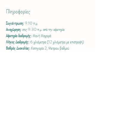
Πληροφορίες
Συγκέντρωση:
 9.10 π.μ.
Αναχώρηση:
 στις 9:30 π.μ. από την αφετηρία
Αφετηρία διαδρομής:
 Μονή Μαχαιρά
Μήκος Διαδρομής:
 6 χιλιόμετρα (12 χιλιόμετρα με επιστροφή)
Βαθμός Δυσκολίας:
 Κατηγορία 2, Μετριου βαθμού 
δυσκολίας με χαρακτηριστικά μορφολογίας εδάφους, 
όπως υψομετρικές διαφοροποιήσεις (ανηφόρα ή/ και κατηφόρα) 
Περισσότερα >
Share