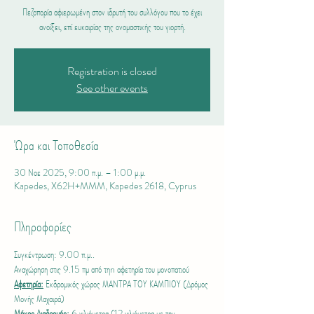
Πεζοπορία αφιερωμένη στον ιδρυτή του συλλόγου που το έχει
Registration is closed
See other events
Ώρα και Τοποθεσία
30 Νοε 2025, 9:00 π.μ. – 1:00 μ.μ.
Kapedes, X62H+MMM, Kapedes 2618, Cyprus
Πληροφορίες
Συγκέντρωση: 9.00 π.μ..
Αναχώρηση στις 9.15 πμ από τηn αφετηρία του μονοπατιού 
Αφετηρία:
 Εκδρομικός χώρος ΜΑΝΤΡΑ ΤΟΥ ΚΑΜΠΙΟΥ (Δρόμος 
Μονής Μαχαιρά)
Μήκος Διαδρομής:
 6 χιλιόμετρα (12 χιλιόμετρα με την 