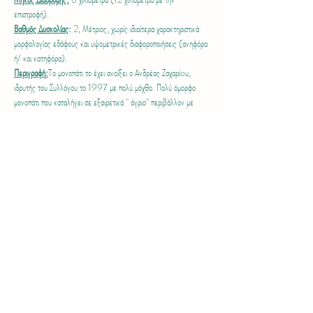
επιστροφή).
Βαθμός Δυσκολίας
: 
2, Μέτριος, χωρίς ιδιαίτερα χαρακτηριστικά 
μορφολογίας εδάφους και υψομετρικές διαφοροποιήσεις (ανηφόρα 
ή/ και κατηφόρα).
Περιγραφή:
Το μονοπάτι το έχει ανοίξει ο Ανδρέας Ζαχαρίoυ, 
ιδρυτής του Συλλόγου το 1997 με πολύ μόχθο. Πολύ όμορφο 
μονοπάτι που καταλήγει σε εξαιρετικά " άγριο" περιβάλλον με 
μικρούς καταρράκτες εάν τρέχει ο ποταμός. Η πορεία μέχρι τη 
αρχή του μονοπατιού θα είναι σε δασικό δρόμο, περίπου 3 
χιλιομέτρων.
Περισσότερα >
Share