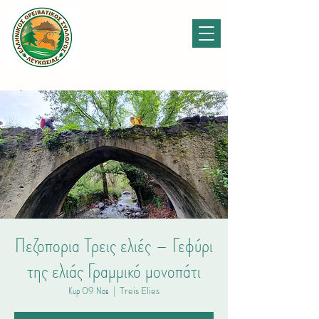
Πεζοπορια Τρεις ελιές – Γεφύρι
της ελιάς Γραμμικό μονοπάτι
Κυρ 09 Νοε
  |  
Treis Elies