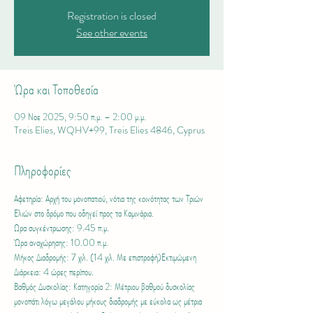
Registration is closed
See other events
Ώρα και Τοποθεσία
09 Νοε 2025, 9:50 π.μ. – 2:00 μ.μ.
Treis Elies, WQHV+99, Treis Elies 4846, Cyprus
Πληροφορίες
Αφετηρία: Αρχή του μονοπατιού, νότια της κοινότητας των Τριών 
Ελιών στο δρόμο που οδηγεί προς τα Καμινάρια.
Ωρα συγκέντρωσης: 9.45 π.μ.
Ώρα αναχώρησης: 10.00 π.μ.
Μήκος Διαδρομής: 7 χιλ. (14 χιλ. Με επιστροφή)Εκτιμώμενη 
Διάρκεια: 4 ώρες περίπου.
Βαθμός Δυσκολίας: Κατηγορία 2: Μέτριου βαθμού δυσκολίας 
μονοπάτι λόγω μεγάλου μήκους διαδρομής με εύκολα ως μέτρια 