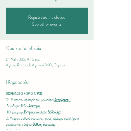
Registration is closed
See other events
Ώρα και Τοποθεσία
01 Μαΐ 2022, 9:15 π.μ.
Agros, Rodou 1, Agros 4860, Cyprus
Πληροφορίες
ΠΟΡΕΙΑ ΣΤΟ ΧΩΡΙΟ ΑΓΡΟΣ
9:15 από την αφετηρία του μονοπατιού
Αναχώρηση: 
 Ξενοδοχείο Ρόδον
Αφετηρία:
 10 χιλιόμετρα
Εκτιμώμενο μήκος διαδρομής:
2, Μέτριου βαθμού δυσκολίας, χωρίς ιδιαίτερα προβλήματα 
μορφολογίας εδάφους
Βαθμός δυσκολίας: 
3 ώρες
Διάρκεια: