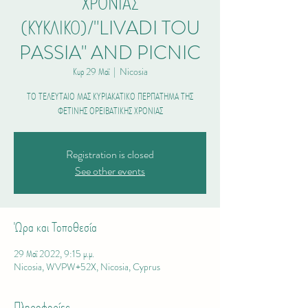
ΧΡΟΝΙΑΣ
(ΚΥΚΛΙΚΟ)/"LIVADI TOU
PASSIA" AND PICNIC
Κυρ 29 Μαΐ
  |  
Nicosia
ΤΟ ΤΕΛΕΥΤΑΙΟ ΜΑΣ ΚΥΡΙΑΚΑΤΙΚΟ ΠΕΡΠΑΤΗΜΑ ΤΗΣ
ΦΕΤΙΝΗΣ ΟΡΕΙΒΑΤΙΚΗΣ ΧΡΟΝΙΑΣ
Registration is closed
See other events
Ώρα και Τοποθεσία
29 Μαΐ 2022, 9:15 μ.μ.
Nicosia, WVPW+52X, Nicosia, Cyprus
Πληροφορίες