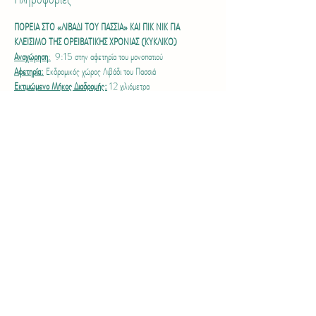
ΠΟΡΕΙΑ ΣΤΟ «ΛΙΒΑΔΙ ΤΟΥ ΠΑΣΣΙΑ» ΚΑΙ ΠΙΚ ΝΙΚ ΓΙΑ 
ΚΛΕΙΣΙΜΟ ΤΗΣ ΟΡΕΙΒΑΤΙΚΗΣ ΧΡΟΝΙΑΣ (ΚΥΚΛΙΚΟ)
Αναχώρηση
:
  9:15 στην αφετηρία του μονοπατιού
Αφετηρία:
 Εκδρομικός χώρος Λιβάδι του Πασσιά
Εκτιμώμενο Μήκος Διαδρομής:
 12 χιλιόμετρα
Βαθμός δυσκολίας:
 2, μέτριου  βαθμού δυσκολίας
Περιγραφή
:
 Θα ακολουθήσουμε πορεία σε ένα συνδυασμό 
μονοπατιών γύρω από την περιοχή Λιβάδι του Πασσιά.
Περισσότερα >
Share