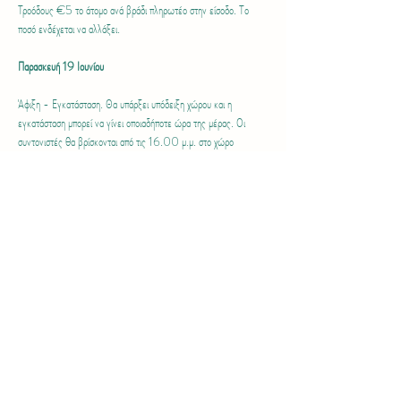
Τροόδους €5 το άτομο ανά βράδι πληρωτέο στην είσοδο. Το 
ποσό ενδέχεται να αλλάξει. 
Παρασκευή 19 Ιουνίου
Άφιξη - Εγκατάσταση. Θα υπάρξει υπόδειξη χώρου και η 
εγκατάσταση μπορεί να γίνει οποιαδήποτε ώρα της μέρας. Οι 
συντονιστές θα βρίσκονται από τις 16.00 μ.μ. στο χώρο
 18:00 Κοινή συγκέντρωση για αλληλογνωριμία στο χώρο μας. 
Χρήσιμες συμβουλές για το διήμερο.
 18:15 Απογευματινή/νυκτερινή πορεία σε μονοπάτι (εύκολη)
Περισσότερα >
Share