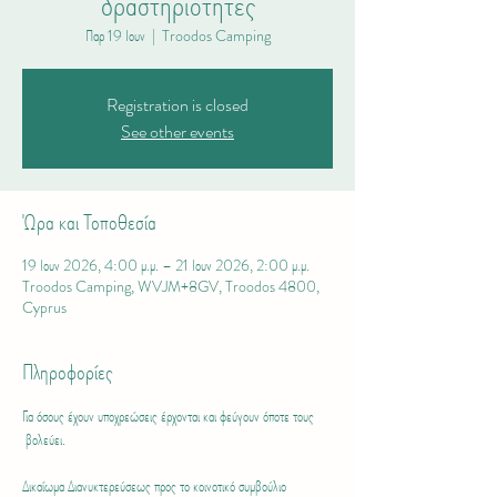
δραστηριότητες
Παρ 19 Ιουν
  |  
Troodos Camping
Registration is closed
See other events
Ώρα και Τοποθεσία
19 Ιουν 2026, 4:00 μ.μ. – 21 Ιουν 2026, 2:00 μ.μ.
Troodos Camping, WVJM+8GV, Troodos 4800,
Cyprus
Πληροφορίες
Για όσους έχουν υποχρεώσεις έρχονται και φεύγουν όποτε τους 
 βολεύει.
Δικαίωμα Διανυκτερεύσεως προς το κοινοτικό συμβούλιο 