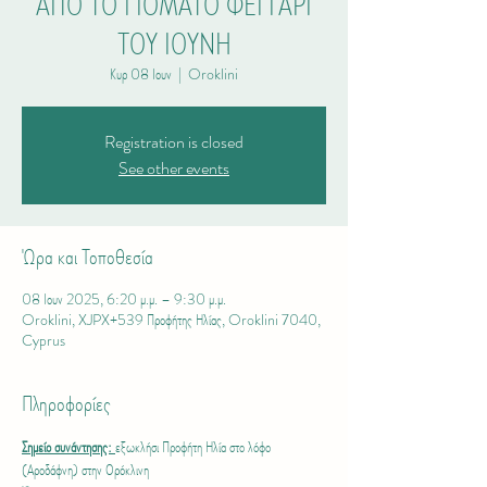
ΑΠΟ ΤΟ ΓΙΟΜΑΤΟ ΦΕΓΓΑΡΙ
ΤΟΥ ΙΟΥΝΗ
Κυρ 08 Ιουν
  |  
Oroklini
Registration is closed
See other events
Ώρα και Τοποθεσία
08 Ιουν 2025, 6:20 μ.μ. – 9:30 μ.μ.
Oroklini, XJPX+539 Προφήτης Ηλίας, Oroklini 7040,
Cyprus
Πληροφορίες
Σημείο συνάντησης: 
εξωκλήσι Προφήτη Ηλία στο λόφο 
(Αροδάφνη) στην Ορόκλινη