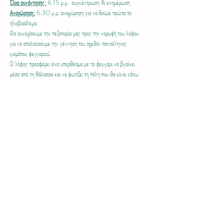
Ώρα συνάντησης:
 6.15 μ.μ.  συγκέντρωση & ενημέρωση
Αναχώρηση:
 6.30 μ.μ. αναχώρηση για να δούμε πρώτα το 
ηλιοβασίλεμα.
Θα συνεχίσουμε την πεζοπορία μας προς την κορυφή του λόφου 
για να απολαύσουμε την γέννηση του σχεδόν πανσέληνος 
γιομάτου φεγγαριού.
Ο λόφος προσφέρει ένα υπερθέαμα με το φεγγάρι να βγαίνει 
μέσα από τη θάλασσα και να φωτίζει τη πόλη που θα είναι κάτω 
από τα πόδια μας.  Φανταστικό θέαμα από το ακρωτήρι Πύλα στη 
Ξυλοφάγου μέχρι το αεροδρόμιο Λάρνακας.
Τελειώνουμε με νυκτερινό περπάτημα με οδηγό το φεγγάρι. Η 
διαδρομή θα είναι συνδυασμός μονοπατιού και χωμάτινου δρόμου.
Περισσότερα >
Share