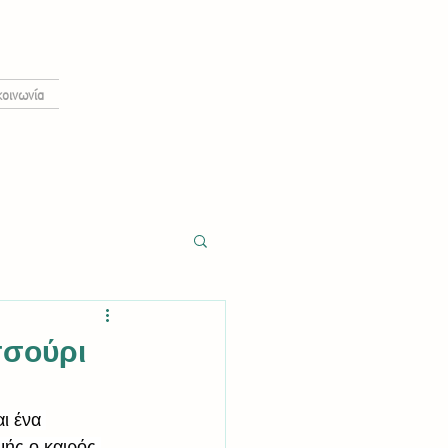
κοινωνία
σσούρι
ι ένα 
μής ο καιρός 