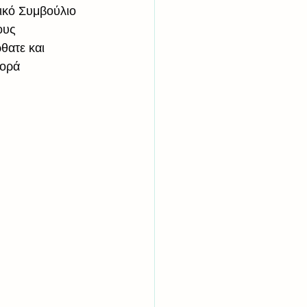
ικό Συμβούλιο 
ους 
ατε και 
φορά