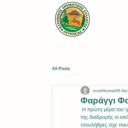
All Posts
eoslefkosias99
Apr
Φαράγγι Φα
 Η πρώτη μέρα του τριημέρου μας άρχισε με το φαράγγι της Φαρκονιάς.Καθόλη την διάρκεια 
της διαδρομής οι εικ
τσουλήθρες είχε που