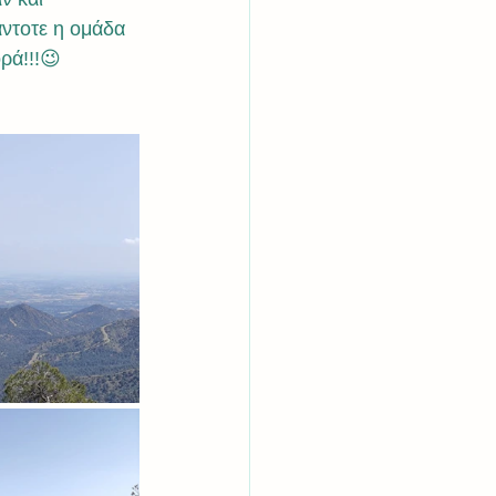
ντοτε η ομάδα 
ρά!!!😉